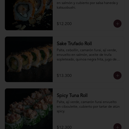
en salmón y cubierto por salsa haneda y 
katsuobushi.
$12.200
Sake Trufado Roll
Palta, cebollín, camarón furai, ají verde, 
envuelto en salmón, aceite de trufa 
sopleteado, quinoa negra frita, jugo de 
limón, soya y sal de cáhuil.
$13.300
Spicy Tuna Roll
Palta, ají verde, camarón furai envuelto 
en ciboulette, cubierto por tartar de atún 
spicy.
$12.300