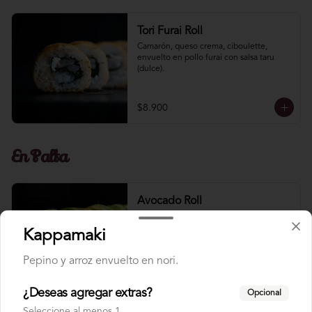
Tori Furai Roll
Camarón, queso crema, ciboulette, 
envuelto en pollo furai con salsa taru 
(dulce).
$8.900
En Palta
Avocado Roll
Salmón, queso crema, envuelto en palta.
Kappamaki
Pepino y arroz envuelto en nori.
$9.200
¿Deseas agregar extras?
Opcional
Seleccione al menos 1