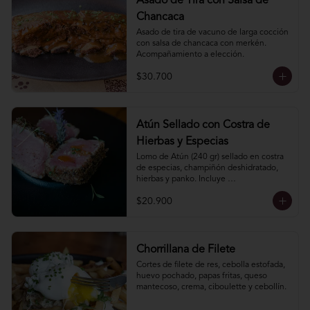
Asado de Tira con Salsa de
Chancaca
Asado de tira de vacuno de larga cocción 
con salsa de chancaca con merkén. 
Acompañamiento a elección.
$30.700
Atún Sellado con Costra de
Hierbas y Especias
Lomo de Atún (240 gr) sellado en costra 
de especias, champiñón deshidratado, 
hierbas y panko. Incluye 
acompañamiento a elección.
$20.900
Chorrillana de Filete
Cortes de filete de res, cebolla estofada, 
huevo pochado, papas fritas, queso 
mantecoso, crema, ciboulette y cebollín.