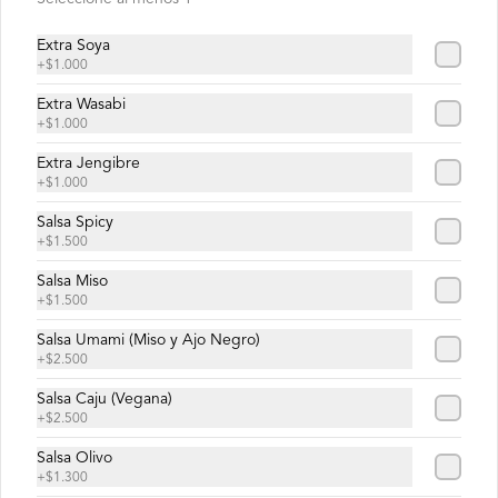
Delicia Roll
Extra Soya
Atún, queso crema, ciboulette, masago 
+
$1.000
envuelto en palta.
Extra Wasabi
+
$1.000
$9.100
Extra Jengibre
+
$1.000
Salsa Spicy
Ebi Furai Roll
+
$1.500
Camarón furai, queso crema, ciboulette, 
envuelto en palta.
Salsa Miso
+
$1.500
Salsa Umami (Miso y Ajo Negro)
$8.900
+
$2.500
Salsa Caju (Vegana)
+
$2.500
Ebi Sake Cheese Roll
Camarón, salmón, queso crema envuelto 
Salsa Olivo
palta.
+
$1.300