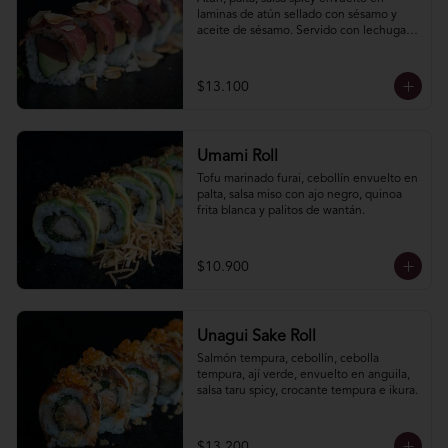
laminas de atún sellado con sésamo y 
aceite de sésamo. Servido con lechuga 
hidropónica y lluvia de almendras 
laminadas.
$13.100
Umami Roll
Tofu marinado furai, cebollín envuelto en 
palta, salsa miso con ajo negro, quinoa 
frita blanca y palitos de wantán.
$10.900
Unagui Sake Roll
Salmón tempura, cebollín, cebolla 
tempura, ají verde, envuelto en anguila, 
salsa taru spicy, crocante tempura e ikura.
$13.200