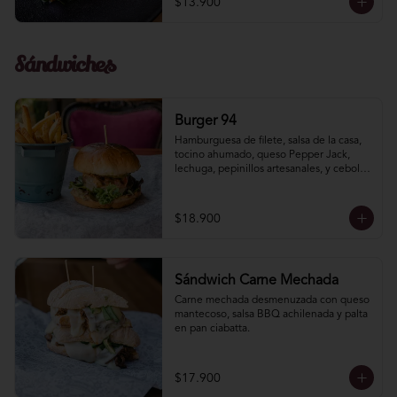
$13.900
Sándwiches
Burger 94
Hamburguesa de filete, salsa de la casa, 
tocino ahumado, queso Pepper Jack, 
lechuga, pepinillos artesanales, y cebolla 
morada.
$18.900
Sándwich Carne Mechada
Carne mechada desmenuzada con queso 
mantecoso, salsa BBQ achilenada y palta 
en pan ciabatta.
$17.900