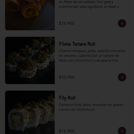
en filete de res sellado, foie gras y 
cubierto por salsa agridulce en base a 
arrope de chañar levemente picante.
$14.900
Filete Tartare Roll
Cilantro tempura, palta, cebollín envuelto 
en sésamo, cubierto por un tartare de 
filete con chimichurri y alcaparra frita.
$10.900
Fily Roll
Camarón furai, palta, envuelto en queso 
crema con chimichurri.
$12.900