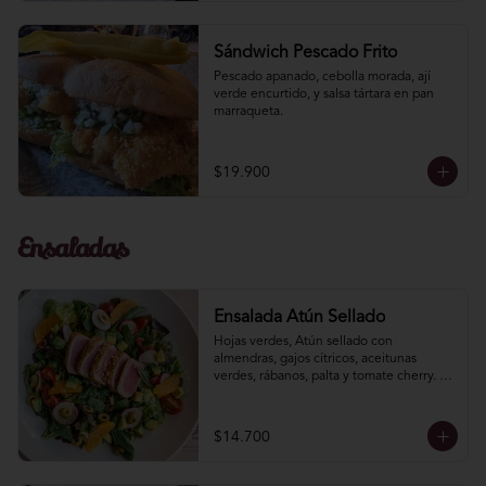
Sándwich Pescado Frito
Pescado apanado, cebolla morada, ají­ 
verde encurtido, y salsa tártara en pan 
marraqueta.
$19.900
Ensaladas
Ensalada Atún Sellado
Hojas verdes, Atún sellado con 
almendras, gajos cítricos, aceitunas 
verdes, rábanos, palta y tomate cherry. 
Aliño de soya limón.
$14.700