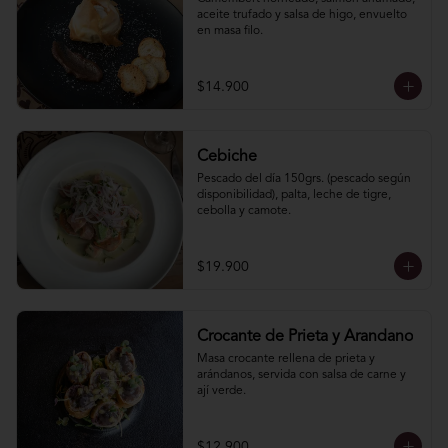
aceite trufado y salsa de higo, envuelto 
en masa filo.
$14.900
Cebiche
Pescado del día 150grs. (pescado según 
disponibilidad), palta, leche de tigre, 
cebolla y camote.
$19.900
Crocante de Prieta y Arandano
Masa crocante rellena de prieta y 
arándanos, servida con salsa de carne y 
ají verde.
$12.900