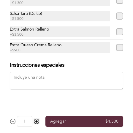
+
$1.300
En Salmón
Salsa Taru (Dulce)
+
$1.500
Carnaval Roll
Extra Salmón Relleno
Atún, palta, cebollín, masago, envuelto 
+
$3.500
en salmón.
Extra Queso Crema Relleno
+
$900
$10.300
Instrucciones especiales
Ebi Sake Roll
Camarón, palta, queso crema, envuelto 
en salmón.
$9.300
Agregar
$4.500