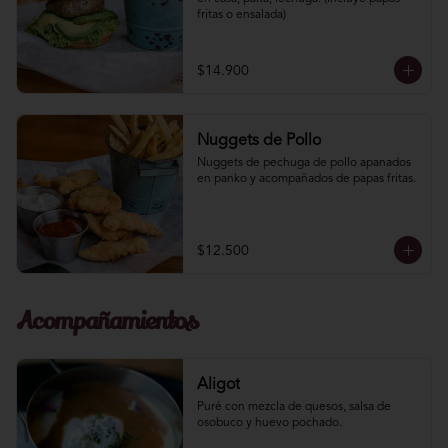
fritas o ensalada)
$14.900
Nuggets de Pollo
Nuggets de pechuga de pollo apanados 
en panko y acompañados de papas fritas.
$12.500
Acompañamientos
Aligot
Puré con mezcla de quesos, salsa de 
osobuco y huevo pochado.