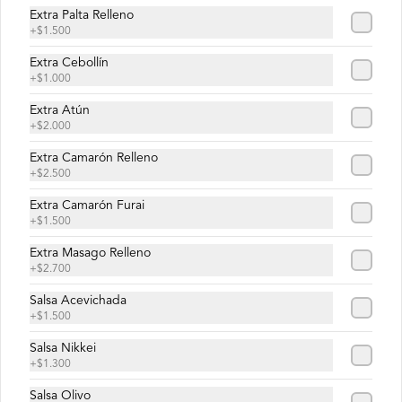
Extra Palta Relleno
+
$1.500
$9.100
Extra Cebollín
+
$1.000
Tami Roll
Extra Atún
Camarón, queso crema envuelto en 
+
$2.000
palta.
Extra Camarón Relleno
+
$2.500
$8.900
Extra Camarón Furai
+
$1.500
Extra Masago Relleno
Yoshito Roll
+
$2.700
Camarón, palta, ciboulette, envuelto en 
palta.
Salsa Acevichada
+
$1.500
Salsa Nikkei
$8.900
+
$1.300
Salsa Olivo