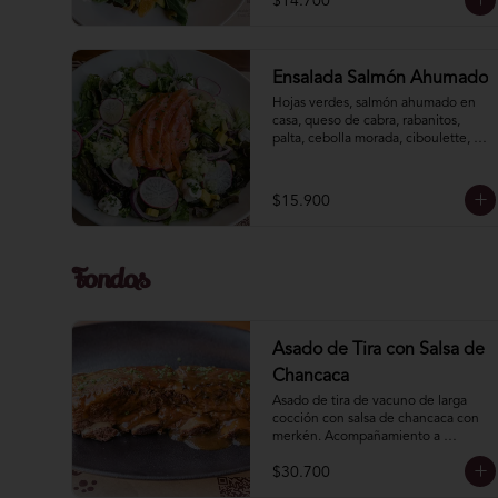
$14.700
Ensalada Salmón Ahumado
Hojas verdes, salmón ahumado en 
casa, queso de cabra, rabanitos, 
palta, cebolla morada, ciboulette, 
relish pepino menta. Vinagreta 
mostaza miel.
$15.900
Fondos
Asado de Tira con Salsa de
Chancaca
Asado de tira de vacuno de larga 
cocción con salsa de chancaca con 
merkén. Acompañamiento a 
elección.
$30.700