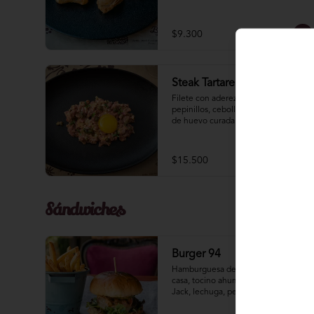
$9.300
Steak Tartare
Filete con aderezo de la casa, 
pepinillos, cebolla, alcaparras, yema 
de huevo curada y flor de sal de 
cahuil.
$15.500
Sándwiches
Burger 94
Hamburguesa de filete, salsa de la 
casa, tocino ahumado, queso Pepper 
Jack, lechuga, pepinillos artesanales, 
y cebolla morada.