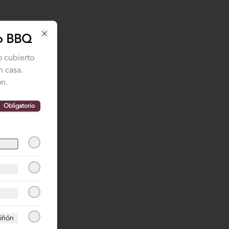
do BBQ
Close
o cubierto
n casa.
n.
Obligatorio
iñón