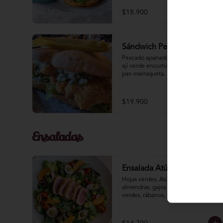
$18.900
Sándwich Pescado Frito
Pescado apanado, cebolla morada, 
ají­ verde encurtido, y salsa tártara en 
pan marraqueta.
$19.900
Ensaladas
Ensalada Atún Sellado
Hojas verdes, Atún sellado con 
almendras, gajos cítricos, aceitunas 
verdes, rábanos, palta y tomate 
cherry. Aliño de soya limón.