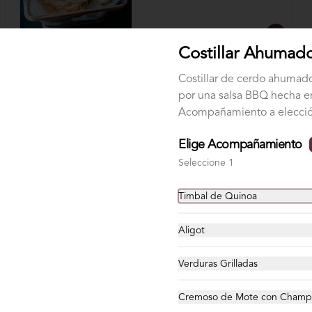
$7.200
Costillar Ahuma
Costillar de cerdo ahumad
Tartare de Atún
por una salsa BBQ hecha e
Cubos de atún, palta, cebollín, 
pistachos y aderezo de maracuyá.
Acompañamiento a elecció
Elige Acompañamiento
$13.900
Seleccione 1
Timbal de Quinoa
Aligot
Sándwich Carne Mechada
Verduras Grilladas
Carne mechada desmenuzada con 
queso mantecoso, salsa BBQ 
achilenada y palta en pan ciabatta.
Cremoso de Mote con Champ