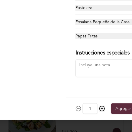
$17.900
Pastelera
Ensalada Pequeña de la Casa
Papas Fritas
Instrucciones especiales
Ensalada César
Hojas verdes, pollo a la plancha, 
Agregar
queso parmesano, palta, crutones y 
Aderezo cesar.