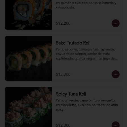
en salmón y cubierto por salsa haneda y 
katsuobushi.
$12.200
Sake Trufado Roll
Palta, cebollín, camarón furai, ají verde, 
envuelto en salmón, aceite de trufa 
sopleteado, quinoa negra frita, jugo de 
limón, soya y sal de cáhuil.
$13.300
Spicy Tuna Roll
Palta, ají verde, camarón furai envuelto 
en ciboulette, cubierto por tartar de atún 
spicy.
$12.300