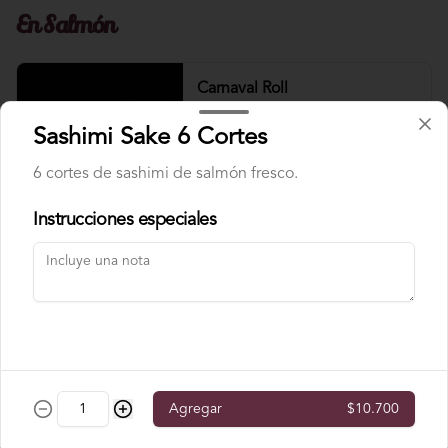
En Salmón
Carnaval Roll
Atún, palta, cebollín, masago, envuelto 
en salmón.
Sashimi Sake 6 Cortes
6 cortes de sashimi de salmón fresco.
$10.300
Instrucciones especiales
Ebi Sake Roll
Camarón, palta, queso crema, envuelto 
en salmón.
$9.300
Agregar
$10.700