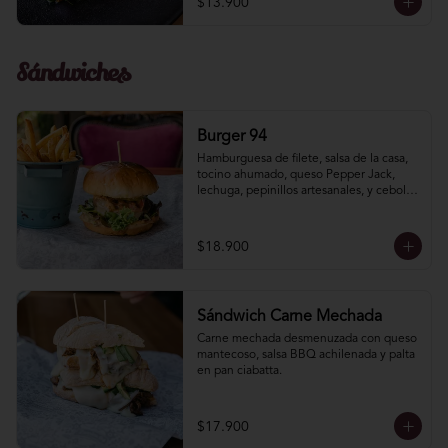
$13.900
Sándwiches
Burger 94
Hamburguesa de filete, salsa de la casa, 
tocino ahumado, queso Pepper Jack, 
lechuga, pepinillos artesanales, y cebolla 
morada.
$18.900
Sándwich Carne Mechada
Carne mechada desmenuzada con queso 
mantecoso, salsa BBQ achilenada y palta 
en pan ciabatta.
$17.900