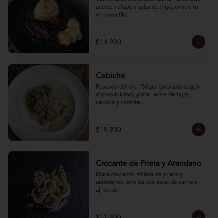
aceite trufado y salsa de higo, envuelto 
en masa filo.
$14.900
Cebiche
Pescado del día 150grs. (pescado según 
disponibilidad), palta, leche de tigre, 
cebolla y camote.
$19.900
Crocante de Prieta y Arandano
Masa crocante rellena de prieta y 
arándanos, servida con salsa de carne y 
ají verde.
$12.900