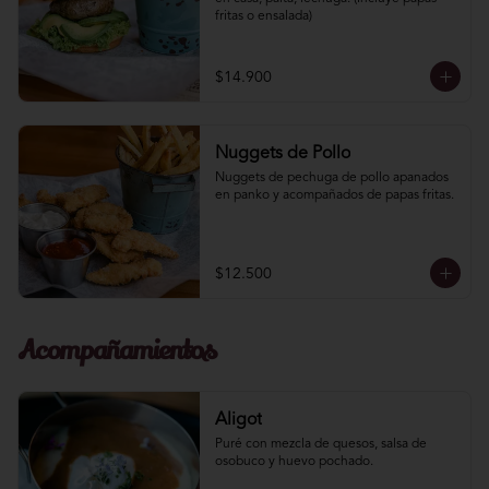
fritas o ensalada)
$14.900
Nuggets de Pollo
Nuggets de pechuga de pollo apanados 
en panko y acompañados de papas fritas.
$12.500
Acompañamientos
Aligot
Puré con mezcla de quesos, salsa de 
osobuco y huevo pochado.