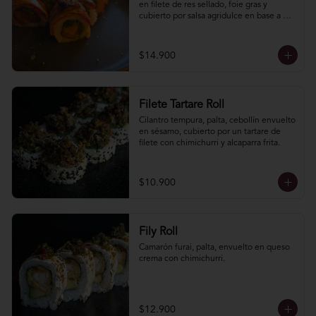
en filete de res sellado, foie gras y 
cubierto por salsa agridulce en base a 
arrope de chañar levemente picante.
$14.900
Filete Tartare Roll
Cilantro tempura, palta, cebollín envuelto 
en sésamo, cubierto por un tartare de 
filete con chimichurri y alcaparra frita.
$10.900
Fily Roll
Camarón furai, palta, envuelto en queso 
crema con chimichurri.
$12.900