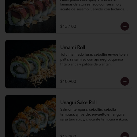
laminas de atún sellado con sésamo y 
aceite de sésamo. Servido con lechuga 
hidropónica y lluvia de almendras 
laminadas.
$13.100
Umami Roll
Tofu marinado furai, cebollín envuelto en 
palta, salsa miso con ajo negro, quinoa 
frita blanca y palitos de wantán.
$10.900
Unagui Sake Roll
Salmón tempura, cebollín, cebolla 
tempura, ají verde, envuelto en anguila, 
salsa taru spicy, crocante tempura e ikura.
$13.200