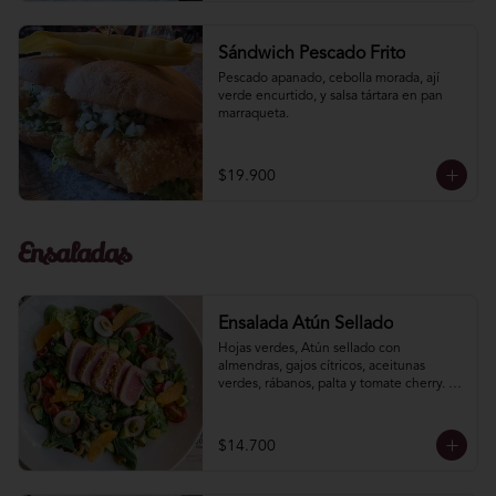
Sándwich Pescado Frito
Pescado apanado, cebolla morada, ají­ 
verde encurtido, y salsa tártara en pan 
marraqueta.
$19.900
Ensaladas
Ensalada Atún Sellado
Hojas verdes, Atún sellado con 
almendras, gajos cítricos, aceitunas 
verdes, rábanos, palta y tomate cherry. 
Aliño de soya limón.
$14.700