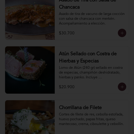
Asado de Tira con Salsa de
Chancaca
Asado de tira de vacuno de larga cocción 
con salsa de chancaca con merkén. 
Acompañamiento a elección.
$30.700
Atún Sellado con Costra de
Hierbas y Especias
Lomo de Atún (240 gr) sellado en costra 
de especias, champiñón deshidratado, 
hierbas y panko. Incluye 
acompañamiento a elección.
$20.900
Chorrillana de Filete
Cortes de filete de res, cebolla estofada, 
huevo pochado, papas fritas, queso 
mantecoso, crema, ciboulette y cebollín.