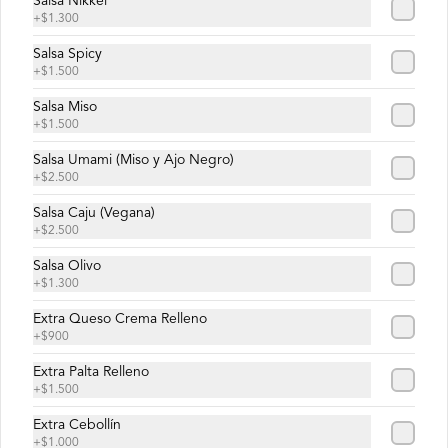
Salsa Nikkei
+
$1.300
Salsa Spicy
$4.500
+
$1.500
Salsa Miso
+
$1.500
Palta Maki
Palta y arroz envuelto en nori.
Salsa Umami (Miso y Ajo Negro)
+
$2.500
Salsa Caju (Vegana)
+
$2.500
$4.500
Salsa Olivo
+
$1.300
Extra Queso Crema Relleno
+
$900
Extra Palta Relleno
+
$1.500
Extra Cebollín
+
$1.000