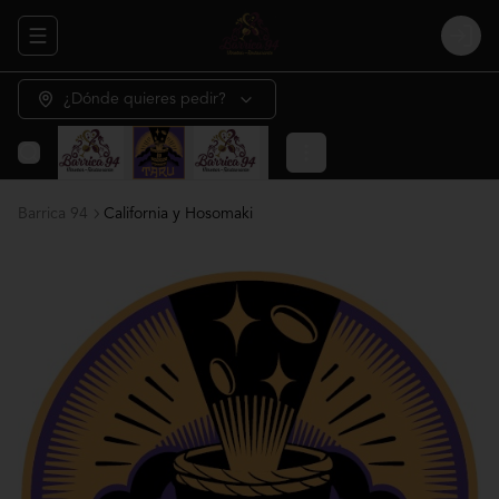
Abrir menu de navegación
Login
¿Dónde quieres pedir?
Barrica 94
California y Hosomaki