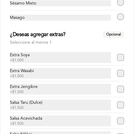
Sésamo Mixto
Hosomaki Maguro
Masago
Atún y arroz envuelto en nori.
¿Deseas agregar extras?
Opcional
Seleccione al menos 1
$4.700
Extra Soya
+
$1.000
Hosomaki Sake
Extra Wasabi
Salmón y arroz envuelto en nori.
+
$1.000
Extra Jengibre
+
$1.300
$4.800
Salsa Taru (Dulce)
+
$1.500
Salsa Acevichada
Kappamaki
+
$1.500
Pepino y arroz envuelto en nori.