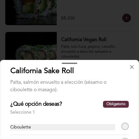
$8.200
California Vegan Roll
Palta, tofu furai, pepino, cebollín, 
envuelto a elección (sésamo o 
ciboulette).
California Sake Roll
$7.900
Palta, salmón envuelto a elección (sésamo o
ciboulette o masago).
Hosomaki Ebi
Camarón y arroz envuelto en nori.
¿Qué opción deseas?
Obligatorio
Seleccione 1
Ciboulette
$4.500