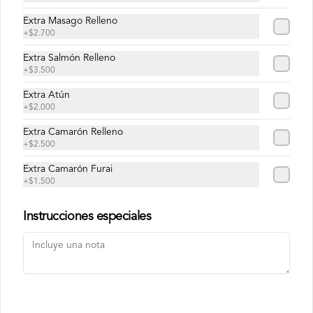
Extra Masago Relleno
+
$2.700
Conócenos
Extra Salmón Relleno
Despacho
+
$3.500
Términos y condiciones
Extra Atún
+
$2.000
Política de privacidad
Extra Camarón Relleno
Redes sociales
+
$2.500
Extra Camarón Furai
Instagram
+
$1.500
Facebook
Instrucciones especiales
Mi cuenta
Pedir
Iniciar sesión