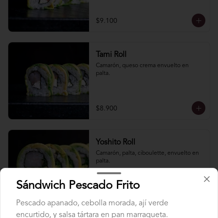
$9.100
Tami Roll
Camarón, queso crema envuelto en 
palta.
$8.900
Yoshito Roll
Camarón, palta, ciboulette, envuelto en 
palta.
Sándwich Pescado Frito
$8.900
Pescado apanado, cebolla morada, ají­ verde
encurtido, y salsa tártara en pan marraqueta.