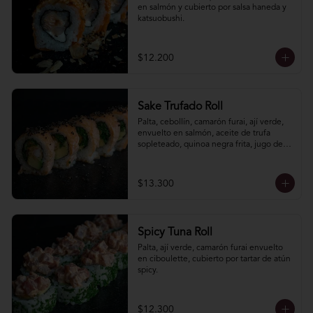
en salmón y cubierto por salsa haneda y 
katsuobushi.
$12.200
Sake Trufado Roll
Palta, cebollín, camarón furai, ají verde, 
envuelto en salmón, aceite de trufa 
sopleteado, quinoa negra frita, jugo de 
limón, soya y sal de cáhuil.
$13.300
Spicy Tuna Roll
Palta, ají verde, camarón furai envuelto 
en ciboulette, cubierto por tartar de atún 
spicy.
$12.300