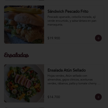
Sándwich Pescado Frito
Pescado apanado, cebolla morada, ají­ 
verde encurtido, y salsa tártara en pan 
marraqueta.
$19.900
Ensaladas
Ensalada Atún Sellado
Hojas verdes, Atún sellado con 
almendras, gajos cítricos, aceitunas 
verdes, rábanos, palta y tomate cherry. 
Aliño de soya limón.
$14.700