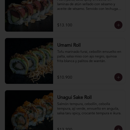
laminas de atún sellado con sésamo y 
aceite de sésamo. Servido con lechuga 
hidropónica y lluvia de almendras 
laminadas.
$13.100
Umami Roll
Tofu marinado furai, cebollín envuelto en 
palta, salsa miso con ajo negro, quinoa 
frita blanca y palitos de wantán.
$10.900
Unagui Sake Roll
Salmón tempura, cebollín, cebolla 
tempura, ají verde, envuelto en anguila, 
salsa taru spicy, crocante tempura e ikura.
$13.200