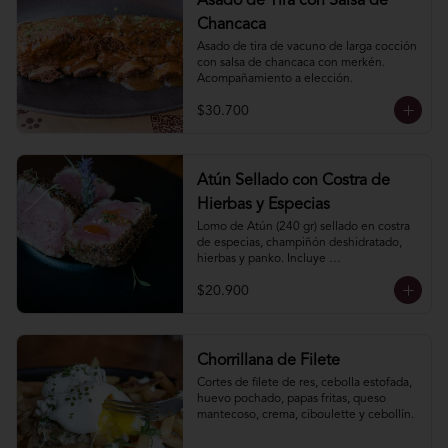
Asado de Tira con Salsa de
Chancaca
Asado de tira de vacuno de larga cocción 
con salsa de chancaca con merkén. 
Acompañamiento a elección.
$30.700
Atún Sellado con Costra de
Hierbas y Especias
Lomo de Atún (240 gr) sellado en costra 
de especias, champiñón deshidratado, 
hierbas y panko. Incluye 
acompañamiento a elección.
$20.900
Chorrillana de Filete
Cortes de filete de res, cebolla estofada, 
huevo pochado, papas fritas, queso 
mantecoso, crema, ciboulette y cebollín.