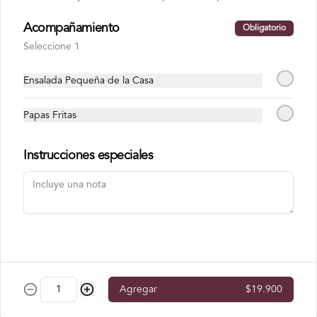
En Salmón
Acompañamiento
Obligatorio
Seleccione 1
Carnaval Roll
Atún, palta, cebollín, masago, envuelto 
Ensalada Pequeña de la Casa
en salmón.
Papas Fritas
$10.300
Instrucciones especiales
Ebi Sake Roll
Camarón, palta, queso crema, envuelto 
en salmón.
$9.300
Agregar
$19.900