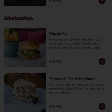
$13.900
Sándwiches
Burger 94
Hamburguesa de filete, salsa de la casa, 
tocino ahumado, queso Pepper Jack, 
lechuga, pepinillos artesanales, y cebolla 
morada.
$18.900
Sándwich Carne Mechada
Carne mechada desmenuzada con queso 
mantecoso, salsa BBQ achilenada y palta 
en pan ciabatta.
$17.900