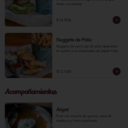
fritas o ensalada)
$14.900
Nuggets de Pollo
Nuggets de pechuga de pollo apanados 
en panko y acompañados de papas fritas.
$12.500
Acompañamientos
Aligot
Puré con mezcla de quesos, salsa de 
osobuco y huevo pochado.