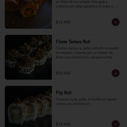
en filete de res sellado, foie gras y 
cubierto por salsa agridulce en base a 
arrope de chañar levemente picante.
$14.900
Filete Tartare Roll
Cilantro tempura, palta, cebollín envuelto 
en sésamo, cubierto por un tartare de 
filete con chimichurri y alcaparra frita.
$10.900
Fily Roll
Camarón furai, palta, envuelto en queso 
crema con chimichurri.
$12.900