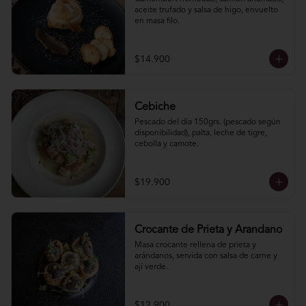
aceite trufado y salsa de higo, envuelto 
en masa filo.
$14.900
Cebiche
Pescado del día 150grs. (pescado según 
disponibilidad), palta, leche de tigre, 
cebolla y camote.
$19.900
Crocante de Prieta y Arandano
Masa crocante rellena de prieta y 
arándanos, servida con salsa de carne y 
ají verde.
$12.900