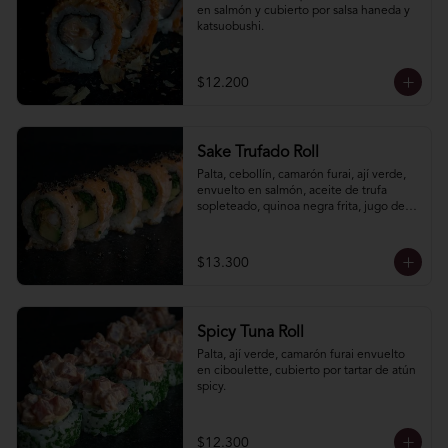
en salmón y cubierto por salsa haneda y 
katsuobushi.
$12.200
Sake Trufado Roll
Palta, cebollín, camarón furai, ají verde, 
envuelto en salmón, aceite de trufa 
sopleteado, quinoa negra frita, jugo de 
limón, soya y sal de cáhuil.
$13.300
Spicy Tuna Roll
Palta, ají verde, camarón furai envuelto 
en ciboulette, cubierto por tartar de atún 
spicy.
$12.300