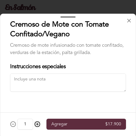
En Salmón
Cremoso de Mote con Tomate
Carnaval Roll
Confitado/Vegano
Atún, palta, cebollín, masago, envuelto 
en salmón.
Cremoso de mote infusionado con tomate confitado,
verduras de la estación, palta grillada.
$10.300
Instrucciones especiales
Ebi Sake Roll
Camarón, palta, queso crema, envuelto 
en salmón.
$9.300
Agregar
$17.900