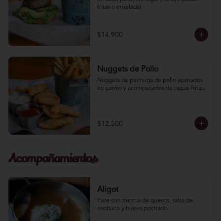
fritas o ensalada)
$14.900
Nuggets de Pollo
Nuggets de pechuga de pollo apanados 
en panko y acompañados de papas fritas.
$12.500
Acompañamientos
Aligot
Puré con mezcla de quesos, salsa de 
osobuco y huevo pochado.