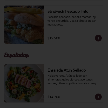
Sándwich Pescado Frito
Pescado apanado, cebolla morada, ají­ 
verde encurtido, y salsa tártara en pan 
marraqueta.
$19.900
Ensaladas
Ensalada Atún Sellado
Hojas verdes, Atún sellado con 
almendras, gajos cítricos, aceitunas 
verdes, rábanos, palta y tomate cherry. 
Aliño de soya limón.
$14.700