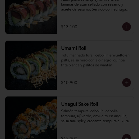
laminas de atún sellado con sésamo y 
aceite de sésamo. Servido con lechuga 
hidropónica y lluvia de almendras 
laminadas.
$13.100
Umami Roll
Tofu marinado furai, cebollín envuelto en 
palta, salsa miso con ajo negro, quinoa 
frita blanca y palitos de wantán.
$10.900
Unagui Sake Roll
Salmón tempura, cebollín, cebolla 
tempura, ají verde, envuelto en anguila, 
salsa taru spicy, crocante tempura e ikura.
$13.200