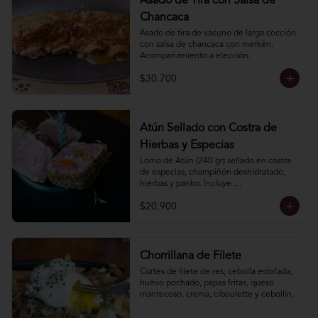
Asado de Tira con Salsa de
Chancaca
Asado de tira de vacuno de larga cocción 
con salsa de chancaca con merkén. 
Acompañamiento a elección.
$30.700
Atún Sellado con Costra de
Hierbas y Especias
Lomo de Atún (240 gr) sellado en costra 
de especias, champiñón deshidratado, 
hierbas y panko. Incluye 
acompañamiento a elección.
$20.900
Chorrillana de Filete
Cortes de filete de res, cebolla estofada, 
huevo pochado, papas fritas, queso 
mantecoso, crema, ciboulette y cebollín.