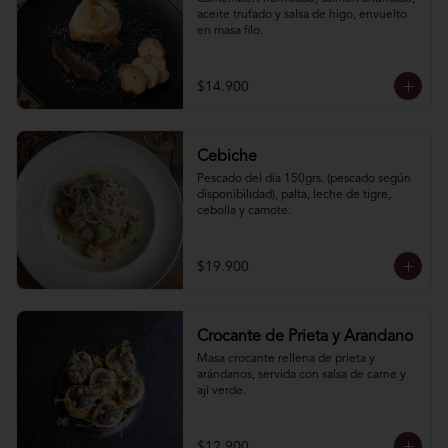
aceite trufado y salsa de higo, envuelto 
en masa filo.
$14.900
Cebiche
Pescado del día 150grs. (pescado según 
disponibilidad), palta, leche de tigre, 
cebolla y camote.
$19.900
Crocante de Prieta y Arandano
Masa crocante rellena de prieta y 
arándanos, servida con salsa de carne y 
ají verde.
$12.900