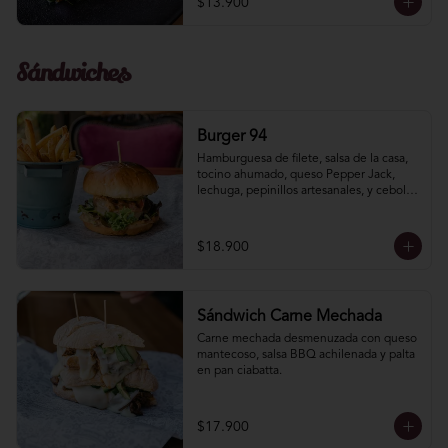
$13.900
Sándwiches
Burger 94
Hamburguesa de filete, salsa de la casa, 
tocino ahumado, queso Pepper Jack, 
lechuga, pepinillos artesanales, y cebolla 
morada.
$18.900
Sándwich Carne Mechada
Carne mechada desmenuzada con queso 
mantecoso, salsa BBQ achilenada y palta 
en pan ciabatta.
$17.900