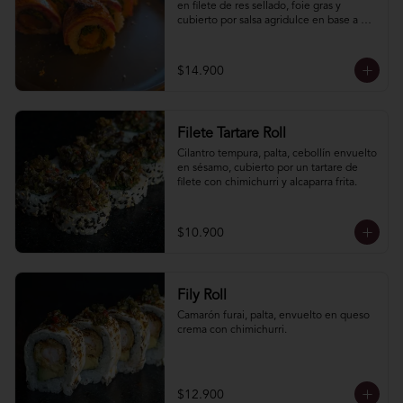
en filete de res sellado, foie gras y 
cubierto por salsa agridulce en base a 
arrope de chañar levemente picante.
$14.900
Filete Tartare Roll
Cilantro tempura, palta, cebollín envuelto 
en sésamo, cubierto por un tartare de 
filete con chimichurri y alcaparra frita.
$10.900
Fily Roll
Camarón furai, palta, envuelto en queso 
crema con chimichurri.
$12.900